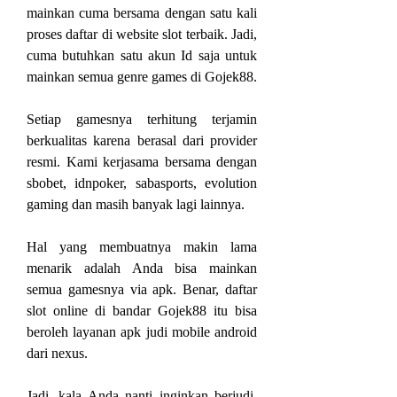
mainkan cuma bersama dengan satu kali 
proses daftar di website slot terbaik. Jadi, 
cuma butuhkan satu akun Id saja untuk 
mainkan semua genre games di Gojek88.
Setiap gamesnya terhitung terjamin 
berkualitas karena berasal dari provider 
resmi. Kami kerjasama bersama dengan 
sbobet, idnpoker, sabasports, evolution 
gaming dan masih banyak lagi lainnya.
Hal yang membuatnya makin lama 
menarik adalah Anda bisa mainkan 
semua gamesnya via apk. Benar, daftar 
slot online di bandar Gojek88 itu bisa 
beroleh layanan apk judi mobile android 
dari nexus.
Jadi, kala Anda nanti inginkan berjudi, 