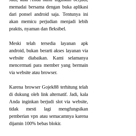
memadai bersama dengan buka aplikasi 
dari ponsel android saja. Tentunya ini 
akan memicu perjudian menjadi lebih 
praktis, nyaman dan fleksibel.
Meski telah tersedia layanan apk 
android, bukan berarti akses layanan via 
website diabaikan. Kami selamanya 
mencermati para member yang bermain 
via website atau browser.
Karena browser Gojek88 terhitung telah 
di dukung oleh link alternatif. Jadi, kala 
Anda inginkan berjudi slot via website, 
tidak mesti lagi mengfungsikan 
pemberian vpn atau semacamnya karena 
dijamin 100% bebas blokir.