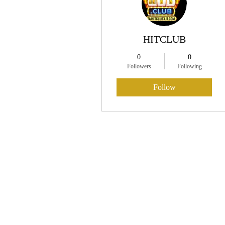
HITCLUB
0
0
Followers
Following
Follow
Profile