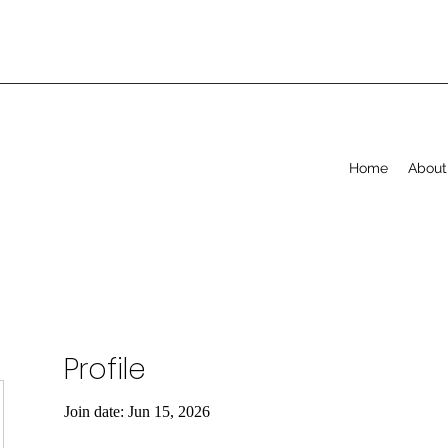
Home
About
Profile
Join date: Jun 15, 2026