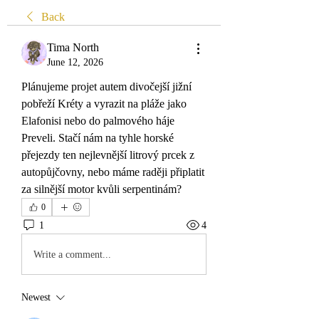
Back
Tima North
June 12, 2026
Plánujeme projet autem divočejší jižní 
pobřeží Kréty a vyrazit na pláže jako 
Elafonisi nebo do palmového háje 
Preveli. Stačí nám na tyhle horské 
přejezdy ten nejlevnější litrový prcek z 
autopůjčovny, nebo máme raději připlatit 
za silnější motor kvůli serpentinám?
0
1
4
Write a comment...
Newest