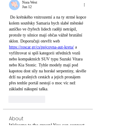
Nora West
Jun 12
 Do krétského vnitrozemí a na ty strmé kopce 
kolem soutěsky Samaria bych slabé městské 
autíčko ve čtyřech lidech raději netrápil, 
protože ty silnice mají občas vážně brutální 
sklon. Doporučuji otevřít web 
https://roscar.gr/cs/pujcovna-aut-kreta/
 a 
vyfiltrovat si spíš kategorii středních vozů 
nebo kompaktních SUV typu Suzuki Vitara 
nebo Kia Stonic. Tyhle modely mají pod 
kapotou dost síly na horské serpentiny, skvěle 
drží na prašných cestách a jejich pronájem 
přes tenhle portál nestojí o moc víc než 
základní nákupní taška.
Like
Reply
About
Welcome to the group! You can connect
with other members, ge
...